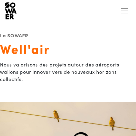
Ouvrir
La SOWAER
Well'air
Actualités
Presse
Jobs
Nous valorisons des projets autour des aéroports
Aéroports et aérodromes
wallons pour innover vers de nouveaux horizons
collectifs.
Notre Appli
LinkedIn
Aides et mesures
Nos logements
La SOWAER
Actions et projets citoyens