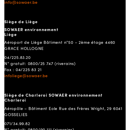
info@sowaer.be
Siège de Liège
SOWAER environnement
Liège
Aéroport de Liège Bâtiment n°50 – 2ème étage 4460
GRACE HOLLOGNE
04/225.83.20
N° gratuit: 0800/25 747 (riverains)
Fax : 04/225 83 21
infoliege@sowaer.be
Siège de Charleroi SOWAER environnement
Charleroi
Aéropôle – Bâtiment Eole Rue des Frères Wright, 29 6041
GOSSELIES
071/34.99.82
N° gratuit: 0800/90 111 (riverains)