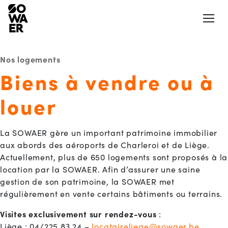
Ouvrir
Nos logements
Biens à vendre ou à
Actualités
Presse
louer
Jobs
Aéroports et aérodromes
La SOWAER gère un important patrimoine immobilier
Notre Appli
aux abords des aéroports de Charleroi et de Liège.
LinkedIn
Actuellement, plus de 650 logements sont proposés à la
Aides et mesures
location par la SOWAER. Afin d’assurer une saine
Nos logements
gestion de son patrimoine, la SOWAER met
La SOWAER
régulièrement en vente certains bâtiments ou terrains.
Actions et projets citoyens
Visites exclusivement sur rendez-vous
:
Liège : 04/225 83 24 –
locataireliege@sowaer.be