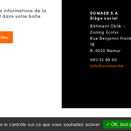
s informations de la
SOWAER S.A.
dans votre boîte
Siège social
Bâtiment Oblik –
Zoning Ecolys
etter
Rue Benjamin Frank
1B
B-5020 Namur
081/32 89 50
info@sowaer.be
ne le contrôle sur ce que vous souhaitez activer
✓ OK, tout 
lanceurs d’alerte
S'inscrire à la newsletter
Politique de 