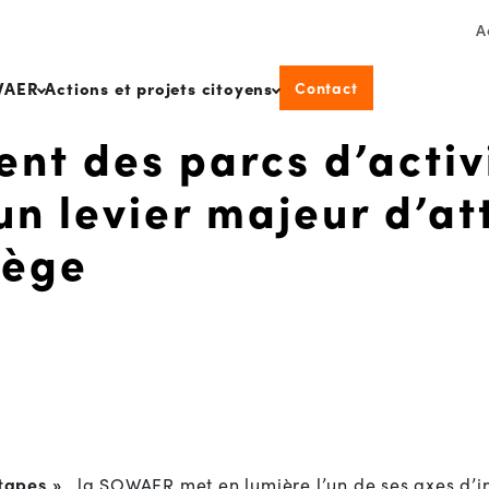
A
Contact
WAER
Actions et projets citoyens
nt des parcs d’activ
n levier majeur d’at
iège
tapes »
, la SOWAER met en lumière l’un de ses axes d’in