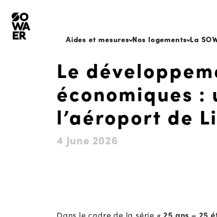
Aides et mesures
Nos logements
La SO
Le développeme
économiques : u
l’aéroport de L
4 June 2026
Dans le cadre de la série
« 25 ans – 25 é