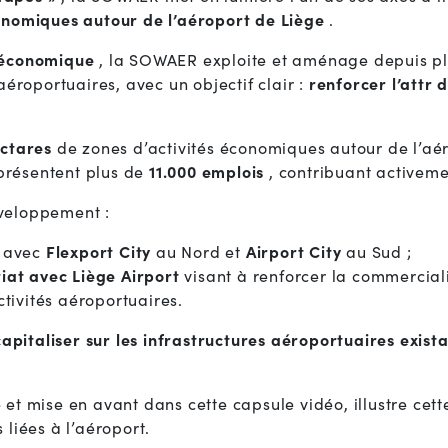
onomiques autour de l’aéroport de Liège
.
 économique
, la SOWAER exploite et aménage depuis plu
éroportuaires, avec un objectif clair :
renforcer l’attr 
ctares
de zones d’activités économiques autour de l’aér
présentent plus de
11.000 emplois
, contribuant activem
veloppement :
, avec
Flexport City
au Nord et
Airport City
au Sud ;
iat avec Liège Airport
visant à renforcer la commerciali
ctivités aéroportuaires.
capitaliser sur les infrastructures aéroportuaires exist
 mise en avant dans cette capsule vidéo, illustre cet
 liées à l’aéroport.