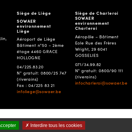
Siège de Liège
Siège de Charleroi
SOWAER
SOWAER
environnement
environnement
Charleroi
Liège
Aéropôle – Bâtiment
lin,
Aéroport de Liège
Eole Rue des Frères
Bâtiment n°50 – 2ème
Wright, 29 6041
étage 4460 GRACE
GOSSELIES
HOLLOGNE
071/34.99.82
04/225.83.20
N° gratuit: 0800/90 111
N° gratuit: 0800/25 747
(riverains)
(riverains)
infocharleroi@sowaer.be
Fax : 04/225 83 21
infoliege@sowaer.be
accepter
✗ Interdire tous les cookies
confidentialité
Politique des cookies
Mentions légales