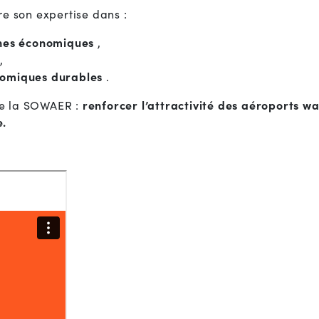
e son expertise dans :
ones économiques
,
,
omiques durables
.
 de la SOWAER :
renforcer l’attractivité des aéroports w
e.