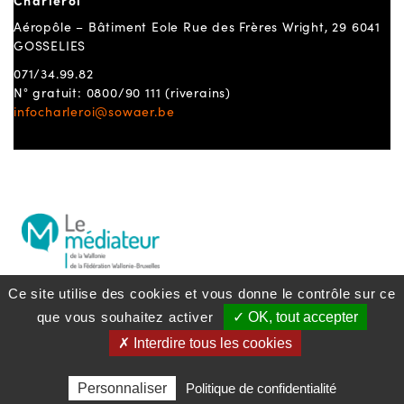
Charleroi
Aéropôle – Bâtiment Eole Rue des Frères Wright, 29 6041
GOSSELIES
071/34.99.82
N° gratuit: 0800/90 111 (riverains)
infocharleroi@sowaer.be
Ce site utilise des cookies et vous donne le contrôle sur ce
que vous souhaitez activer
✓ OK, tout accepter
Politique lanceurs d’alerte
S'inscrire à la
newsletter
Politique de confidentialité
✗ Interdire tous les cookies
Politique des cookies
Mentions légales
Personnaliser
Politique de confidentialité