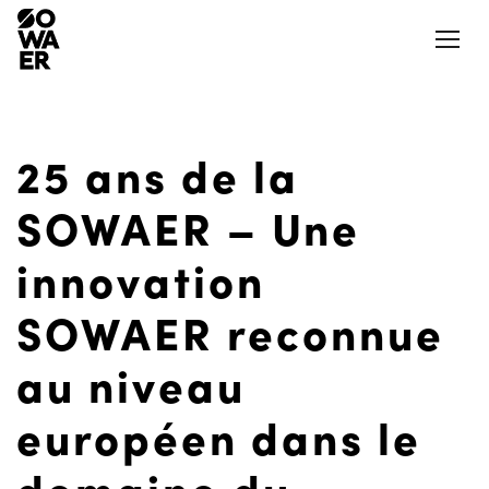
Ouvrir
25 ans de la
Actualités
Presse
SOWAER – Une
Jobs
Aéroports et aérodromes
innovation
Notre Appli
SOWAER reconnue
LinkedIn
Aides et mesures
au niveau
Nos logements
La SOWAER
européen dans le
Actions et projets citoyens