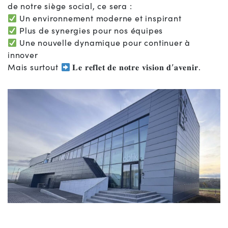
de notre siège social, ce sera :
Un environnement moderne et inspirant
Plus de synergies pour nos équipes
Une nouvelle dynamique pour continuer à
innover
Mais surtout
𝐋𝐞 𝐫𝐞𝐟𝐥𝐞𝐭 𝐝𝐞 𝐧𝐨𝐭𝐫𝐞 𝐯𝐢𝐬𝐢𝐨𝐧 𝐝’𝐚𝐯𝐞𝐧𝐢𝐫.