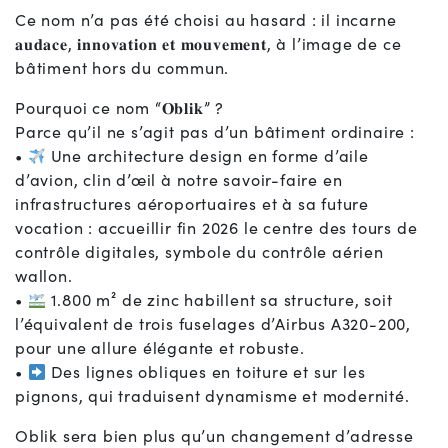
Ce nom n’a pas été choisi au hasard : il incarne
𝐚𝐮𝐝𝐚𝐜𝐞, 𝐢𝐧𝐧𝐨𝐯𝐚𝐭𝐢𝐨𝐧 𝐞𝐭 𝐦𝐨𝐮𝐯𝐞𝐦𝐞𝐧𝐭, à l’image de ce
bâtiment hors du commun.
Pourquoi ce nom “𝐎𝐛𝐥𝐢𝐤” ?
Parce qu’il ne s’agit pas d’un bâtiment ordinaire :
•
Une architecture design en forme d’aile
d’avion, clin d’œil à notre savoir-faire en
infrastructures aéroportuaires et à sa future
vocation : accueillir fin 2026 le centre des tours de
contrôle digitales, symbole du contrôle aérien
wallon.
•
1.800 m² de zinc habillent sa structure, soit
l’équivalent de trois fuselages d’Airbus A320-200,
pour une allure élégante et robuste.
•
Des lignes obliques en toiture et sur les
pignons, qui traduisent dynamisme et modernité.
Oblik sera bien plus qu’un changement d’adresse