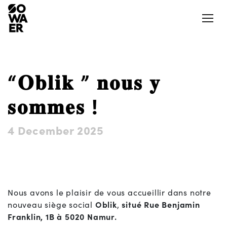
Ouvrir
“𝐎𝐛𝐥𝐢𝐤 ” 𝐧𝐨𝐮𝐬 𝐲
Actualités
Presse
𝐬𝐨𝐦𝐦𝐞𝐬 !
Jobs
Aéroports et aérodromes
4 December 2025
Notre Appli
LinkedIn
Aides et mesures
Nos logements
La SOWAER
Nous avons le plaisir de vous accueillir dans notre
Actions et projets citoyens
nouveau siège social
Oblik
,
situé Rue Benjamin
Franklin, 1B à 5020 Namur.