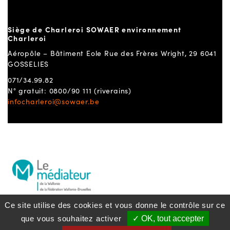
Siège de Charleroi SOWAER environnement
Charleroi
Aéropôle – Bâtiment Eole Rue des Frères Wright, 29 6041
GOSSELIES
071/34.99.82
N° gratuit: 0800/90 111 (riverains)
infocharleroi@sowaer.be
Ce site utilise des cookies et vous donne le contrôle sur ce
que vous souhaitez activer
✓ OK, tout accepter
Politique lanceurs d’alerte
S'inscrire à la