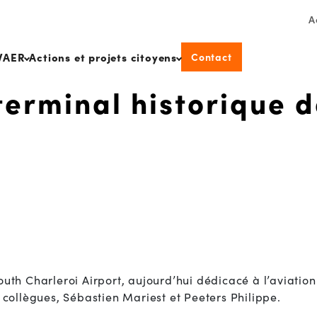
A
Contact
WAER
Actions et projets citoyens
erminal historique d
th Charleroi Airport, aujourd’hui dédicacé à l’aviation d
 collègues, Sébastien Mariest et Peeters Philippe.