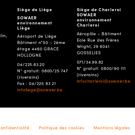
Siège de Liège
Siège de Charleroi
SOWAER
SOWAER
environnement
environnement
Charleroi
Liège
Aéropôle – Bâtiment
lin,
Aéroport de Liège
Eole Rue des Frères
Bâtiment n°50 – 2ème
Wright, 29 6041
étage 4460 GRACE
GOSSELIES
HOLLOGNE
071/34.99.82
04/225.83.20
N° gratuit: 0800/90 111
N° gratuit: 0800/25 747
(riverains)
(riverains)
infocharleroi@sowaer.be
Fax : 04/225 83 21
infoliege@sowaer.be
confidentialité
Politique des cookies
Mentions légales