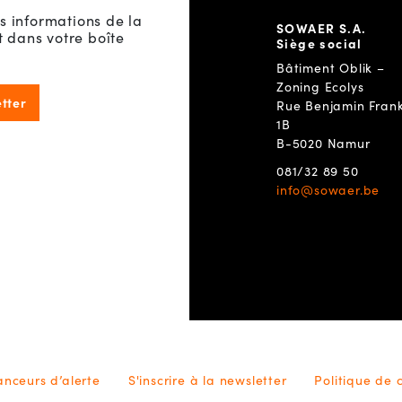
s informations de la
SOWAER S.A.
dans votre boîte
Siège social
Bâtiment Oblik –
Zoning Ecolys
etter
Rue Benjamin Frank
1B
B-5020 Namur
081/32 89 50
info@sowaer.be
lanceurs d’alerte
S'inscrire à la newsletter
Politique de 