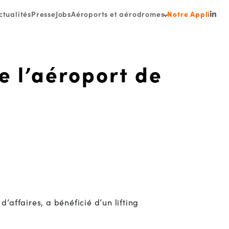
ctualités
Presse
Jobs
Aéroports et aérodromes
Notre Appli
Link
e l’aéroport de
’affaires, a bénéficié d’un lifting