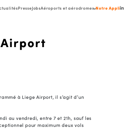
ctualités
Presse
Jobs
Aéroports et aérodromes
Notre Appli
Link
 Airport
ammé à Liege Airport, il s’agit d’un
di au vendredi, entre 7 et 21h, sauf les
 exceptionnel pour maximum deux vols