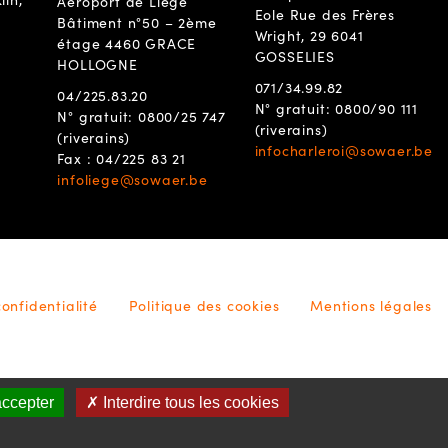
Aéroport de Liège
Eole Rue des Frères
Bâtiment n°50 – 2ème
Wright, 29 6041
étage 4460 GRACE
GOSSELIES
HOLLOGNE
071/34.99.82
04/225.83.20
N° gratuit: 0800/90 111
N° gratuit: 0800/25 747
(riverains)
(riverains)
infocharleroi@sowaer.be
Fax : 04/225 83 21
infoliege@sowaer.be
confidentialité
Politique des cookies
Mentions légales
accepter
✗ Interdire tous les cookies