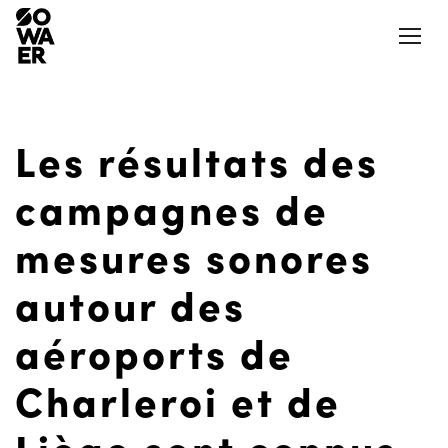
Ouvrir
Les résultats des
Actualités
Presse
campagnes de
Jobs
Aéroports et aérodromes
mesures sonores
Notre Appli
autour des
LinkedIn
Aides et mesures
aéroports de
Nos logements
La SOWAER
Charleroi et de
Actions et projets citoyens