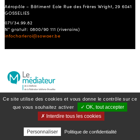
Aéropôle – Bâtiment Eole Rue des Frères Wright, 29 6041
GOSSELIES
071/34.99.82
N° gratuit: 0800/90 111 (riverains)
infocharleroi@sowaer.be
Ce site utilise des cookies et vous donne le contrôle sur ce
que vous souhaitez activer
✓ OK, tout accepter
Politique lanceurs d’alerte
S'inscrire à la
newsletter
Politique de confidentialité
✗ Interdire tous les cookies
Politique des cookies
Mentions légales
Personnaliser
Politique de confidentialité