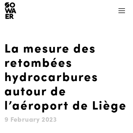
Ouvrir
La mesure des
Actualités
Presse
retombées
Jobs
Aéroports et aérodromes
hydrocarbures
Notre Appli
autour de
LinkedIn
Aides et mesures
l’aéroport de Liège
Nos logements
La SOWAER
9 February 2023
Actions et projets citoyens