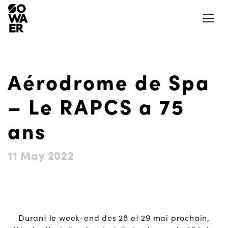
Ouvrir
Aérodrome de Spa
Actualités
Presse
– Le RAPCS a 75
Jobs
Aéroports et aérodromes
ans
Notre Appli
LinkedIn
11 May 2022
Aides et mesures
Nos logements
La SOWAER
Actions et projets citoyens
Durant le week-end des 28 et 29 mai prochain,