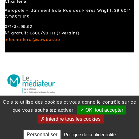
Charleroi
Aéropôle – Bâtiment Eole Rue des Frères Wright, 29 6041
GOSSELIES
071/34.99.82
N° gratuit: 0800/90 111 (riverains)
infocharleroi@sowaer.be
Ce site utilise des cookies et vous donne le contrôle sur ce
que vous souhaitez activer
✓ OK, tout accepter
Politique lanceurs d’alerte
S'inscrire à la
newsletter
Politique de confidentialité
✗ Interdire tous les cookies
Politique des cookies
Mentions légales
Personnaliser
Politique de confidentialité