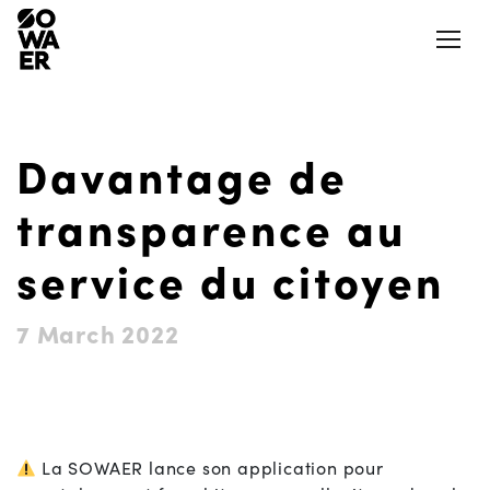
Ouvrir
Davantage de
Actualités
Presse
transparence au
Jobs
Aéroports et aérodromes
service du citoyen
Notre Appli
LinkedIn
7 March 2022
Aides et mesures
Nos logements
La SOWAER
Actions et projets citoyens
La SOWAER lance son application pour