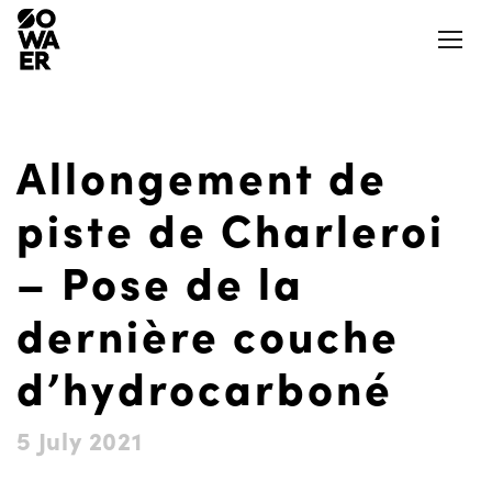
Ouvrir
Allongement de
Actualités
Presse
piste de Charleroi
Jobs
Aéroports et aérodromes
– Pose de la
Notre Appli
dernière couche
LinkedIn
Aides et mesures
d’hydrocarboné
Nos logements
La SOWAER
5 July 2021
Actions et projets citoyens