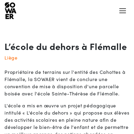
Ouvrir
L’école du dehors à Flémalle
Actualités
Presse
Liège
Jobs
Aéroports et aérodromes
Propriétaire de terrains sur l'entité des Cahottes à
Flémalle, la SOWAER vient de conclure une
Notre Appli
convention de mise à disposition d'une parcelle
LinkedIn
boisée avec l'école Sainte-Thérèse de Flémalle.
Aides et mesures
Nos logements
L'école a mis en œuvre un projet pédagogique
La SOWAER
intitulé « L'école du dehors » qui propose aux élèves
Actions et projets citoyens
des activités scolaires en pleine nature afin de
développer le bien-être de l'enfant et de permettre